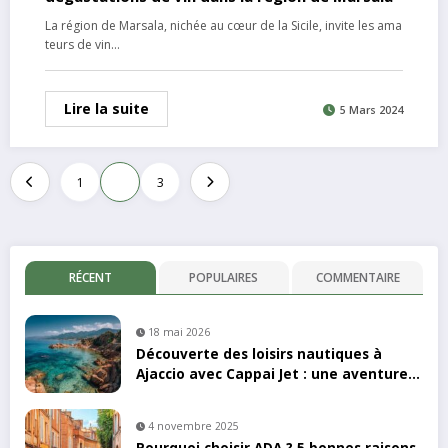
La région de Marsala, nichée au cœur de la Sicile, invite les ama
teurs de vin…
Lire la suite
5 Mars 2024
Pagination
1
2
3
des
publications
RÉCENT
POPULAIRES
COMMENTAIRE
18 mai 2026
Découverte des loisirs nautiques à
Ajaccio avec Cappai Jet : une aventure
en kayak inoubliable
4 novembre 2025
Pourquoi choisir ADA ? 5 bonnes raisons