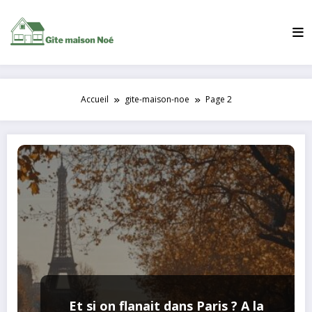
Aller
au
contenu
Accueil
gite-maison-noe
Page 2
Et si on flanait dans Paris ? A la