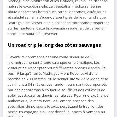
Madrague de Montredon et les Goudes, révèle une richesse
naturelle exceptionnelle. La végétation méditerranéenne
abrite des trésors botaniques rares : cinéraires, astérisques
et saladelles nains s’épanouissent près de l’eau, tandis que
l’astragale de Marseille et la passerine tartonraire prospèrent
sur les hauteurs. Cette biodiversité unique fait de ce lieu un
sanctuaire naturel à préserver.
Un road trip le long des côtes sauvages
L’aventure commence par une route sinueuse de 3,5
kilomètres menant à cette calanque emblématique. Les
visiteurs peuvent opter pour différentes options d’accès : le
bus 19 jusqu’à l’arrêt Madrague Mont Rose, suivi d’une
marche de 700 mètres, ou le sentier littoral via le Mont Rose
culminant à 84 mètres. Les randonneurs sont récompensés
par des panoramas à couper le souffle et des couchers de
soleil spectaculaires depuis les falaises. Pour une expérience
authentique, le restaurant Les Tamaris propose des
spécialités de poissons locaux, perpétuant la tradition des
pêcheurs espagnols qui ont donné leur nom à Samena au