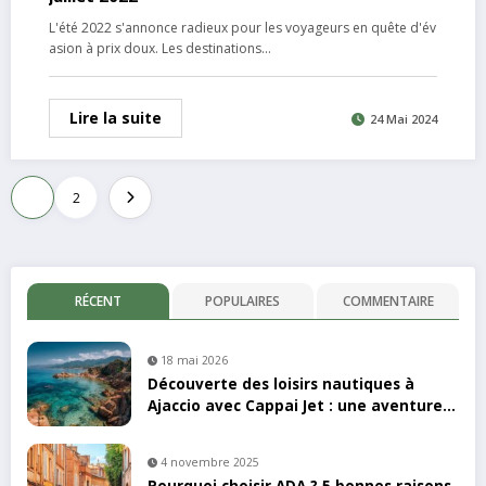
L'été 2022 s'annonce radieux pour les voyageurs en quête d'év
asion à prix doux. Les destinations…
Lire la suite
24 Mai 2024
Pagination
1
2
des
publications
RÉCENT
POPULAIRES
COMMENTAIRE
18 mai 2026
Découverte des loisirs nautiques à
Ajaccio avec Cappai Jet : une aventure
en kayak inoubliable
4 novembre 2025
Pourquoi choisir ADA ? 5 bonnes raisons