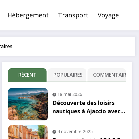
Hébergement
Transport
Voyage
taires
RÉCENT
POPULAIRES
COMMENTAIRE
18 mai 2026
Découverte des loisirs
nautiques à Ajaccio avec
Cappai Jet : une aventure
en kayak inoubliable
4 novembre 2025