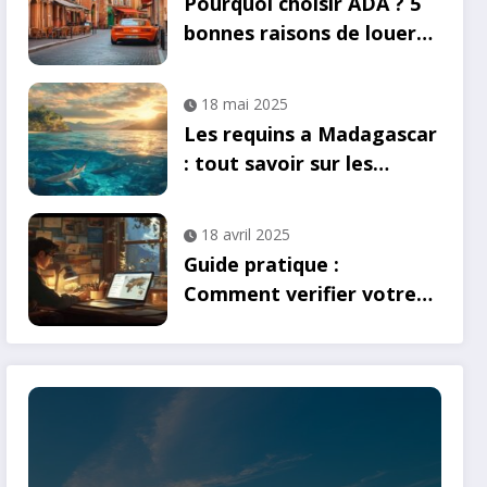
Pourquoi choisir ADA ? 5
bonnes raisons de louer
votre voiture chez ADA à
Toulouse
18 mai 2025
Les requins a Madagascar
: tout savoir sur les
traditions locales liees
aux ailerons
18 avril 2025
Guide pratique :
Comment verifier votre
eligibilite a l’e-visa
vietnamien