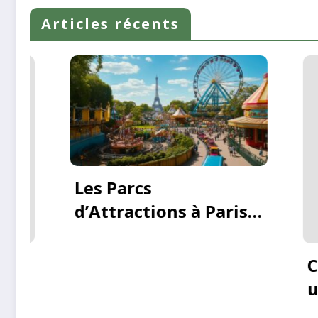
publications
Articles récents
Et si 
Paris 
decou
meill
Comment empêcher
boula
un chien de fuguer
artis
durant du camping