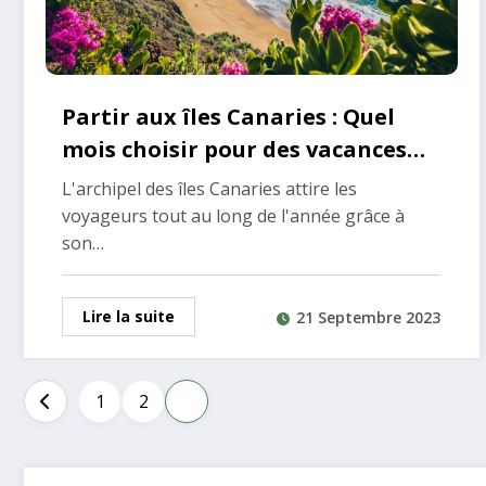
Partir aux îles Canaries : Quel
mois choisir pour des vacances
parfaites ?
L'archipel des îles Canaries attire les
voyageurs tout au long de l'année grâce à
son…
Lire la suite
21 Septembre 2023
Pagination
1
2
3
des