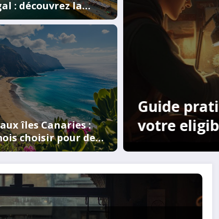
al : découvrez la
e parfaite pour
er
 Comment verifier
Déco
a l’e-visa vietnamien
maro
 aux îles Canaries :
ois choisir pour des
cam
es parfaites ?