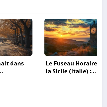
re de
Les calanques de
France : un voyage
re
inoubliable à Saména
votre
et ses sœurs