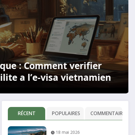
uvrez Zagora, perle du désert
cain : Les secrets bien gardés
ps berbères
RÉCENT
POPULAIRES
COMMENTAIRE
18 mai 2026