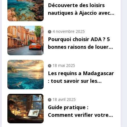
Découverte des loisirs
nautiques à Ajaccio avec
Cappai Jet : une aventure
en kayak inoubliable
4 novembre 2025
Pourquoi choisir ADA ? 5
bonnes raisons de louer
votre voiture chez ADA à
Toulouse
18 mai 2025
Les requins a Madagascar
: tout savoir sur les
traditions locales liees
aux ailerons
18 avril 2025
Guide pratique :
Comment verifier votre
eligibilite a l’e-visa