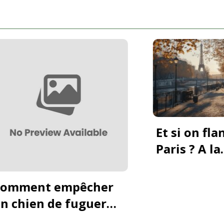
on flanait dans
Le Fuseau Horai
? A la
la Sicile (Italie) :
verte des
impacts sur vot
eures
sante pendant 
ngeries
sejour
anales