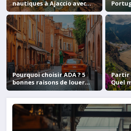
nautiques à Ajaccio avec
Portug
Cappai Jet : une aventure
périod
en kayak inoubliable
voyag
ues à
Guide pratique :
 aventure
votre eligibilite 
Pourquoi choisir ADA ? 5
Partir
bonnes raisons de louer
Quel m
votre voiture chez ADA à
vacanc
Toulouse