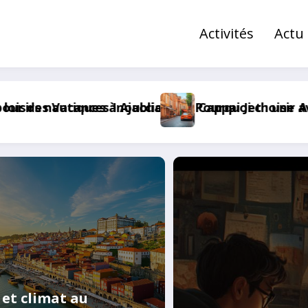
Activités
Actu
ure en kayak inoubliable
 5 bonnes raisons de louer votre voiture chez ADA
Les requins a Madagascar :
et climat au